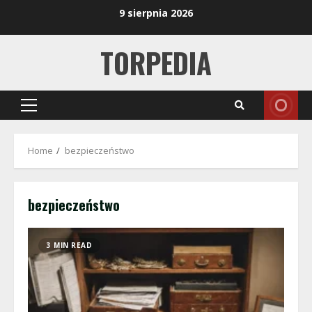
Skip
9 sierpnia 2026
to
content
TORPEDIA
Primary
Menu
Home
bezpieczeństwo
bezpieczeństwo
3 MIN READ