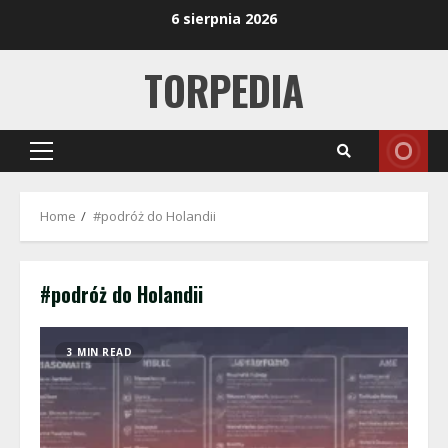
Skip
6 sierpnia 2026
to
content
TORPEDIA
Primary
Menu
Home
#podróż do Holandii
#podróż do Holandii
3 MIN READ