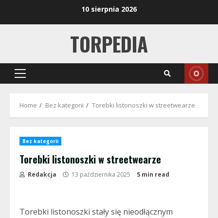
Skip
10 sierpnia 2026
to
content
TORPEDIA
Primary
Menu
Home
Bez kategorii
Torebki listonoszki w streetwearze
Bez kategorii
Torebki listonoszki w streetwearze
Redakcja
13 października 2025
5 min read
Torebki listonoszki stały się nieodłącznym