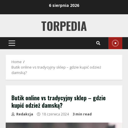
Skip
6 sierpnia 2026
to
content
TORPEDIA
Primary
Menu
Home
Butik online vs tradycyjny sklep – gdzie kupić odzież
damską?
Butik online vs tradycyjny sklep – gdzie
kupić odzież damską?
Redakcja
18 czerwca 2024
3 min read