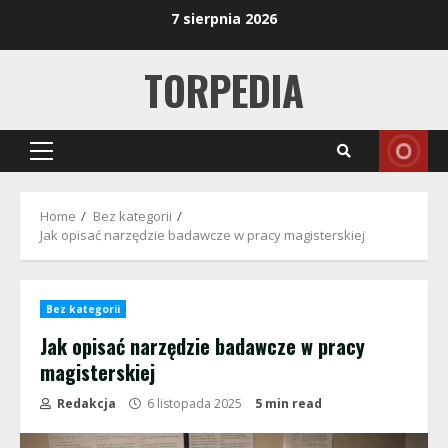
Skip
7 sierpnia 2026
to
content
TORPEDIA
Primary
Menu
Home
Bez kategorii
Jak opisać narzędzie badawcze w pracy magisterskiej
Bez kategorii
Jak opisać narzędzie badawcze w pracy
magisterskiej
Redakcja
6 listopada 2025
5 min read