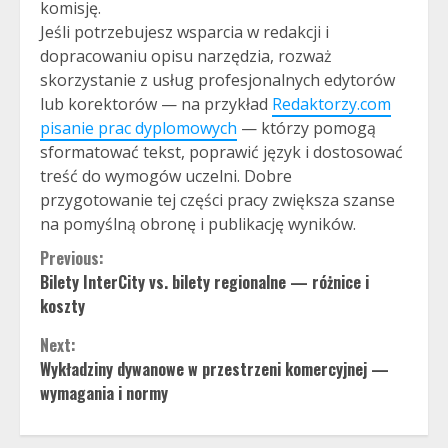
komisję.
Jeśli potrzebujesz wsparcia w redakcji i
dopracowaniu opisu narzędzia, rozważ
skorzystanie z usług profesjonalnych edytorów
lub korektorów — na przykład
Redaktorzy.com
pisanie prac dyplomowych
— którzy pomogą
sformatować tekst, poprawić język i dostosować
treść do wymogów uczelni. Dobre
przygotowanie tej części pracy zwiększa szanse
na pomyślną obronę i publikację wyników.
Continue
Previous:
Bilety InterCity vs. bilety regionalne — różnice i
Reading
koszty
Next:
Wykładziny dywanowe w przestrzeni komercyjnej —
wymagania i normy