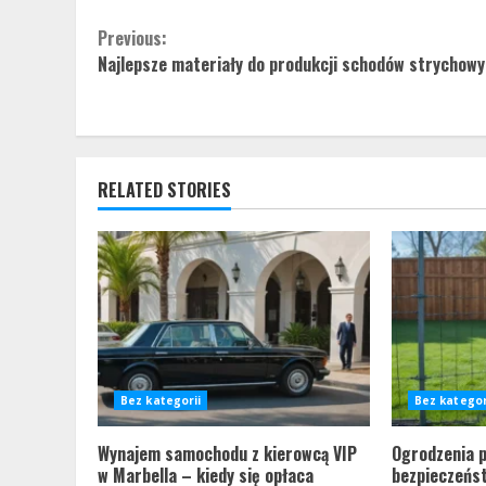
Continue
Previous:
Najlepsze materiały do produkcji schodów strychow
Reading
RELATED STORIES
Bez kategorii
Bez kategor
Wynajem samochodu z kierowcą VIP
Ogrodzenia 
w Marbella – kiedy się opłaca
bezpieczeńs