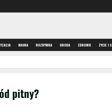
YZACJA
NAUKA
ROZRYWKA
URODA
ZDROWIE
ZYCIE I 
ód pitny?