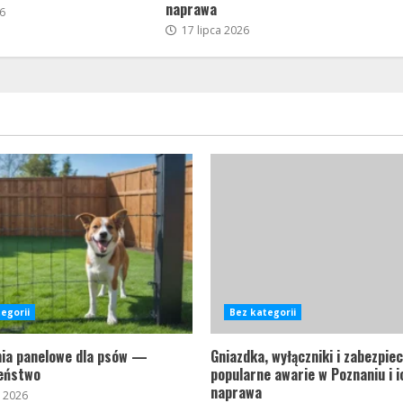
naprawa
6
17 lipca 2026
egorii
Bez kategorii
ia panelowe dla psów —
Gniazdka, wyłączniki i zabezpi
eństwo
popularne awarie w Poznaniu i i
naprawa
a 2026