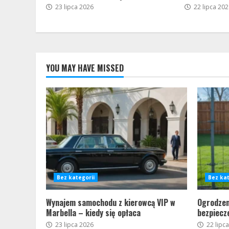
23 lipca 2026
22 lipca 202
YOU MAY HAVE MISSED
Bez kategorii
Bez kat
Wynajem samochodu z kierowcą VIP w
Ogrodzen
Marbella – kiedy się opłaca
bezpiecz
23 lipca 2026
22 lipc