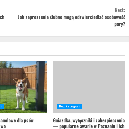
Next:
ych
Jak zaproszenia ślubne mogą odzwierciedlać osobowość
pary?
ii
Bez kategorii
panelowe dla psów —
Gniazdka, wyłączniki i zabezpieczenia
two
— popularne awarie w Poznaniu i ich