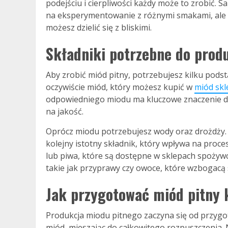
podejściu i cierpliwości każdy może to zrobić.
na eksperymentowanie z różnymi smakami, ale r
możesz dzielić się z bliskimi.
Składniki potrzebne do prod
Aby zrobić miód pitny, potrzebujesz kilku pods
oczywiście miód, który możesz kupić w
miód skl
odpowiedniego miodu ma kluczowe znaczenie dl
na jakość.
Oprócz miodu potrzebujesz wody oraz drożdży. W
kolejny istotny składnik, który wpływa na proce
lub piwa, które są dostępne w sklepach spożyw
takie jak przyprawy czy owoce, które wzbogac
Jak przygotować miód pitny 
Produkcja miodu pitnego zaczyna się od przygo
miód, mieszając do całkowitego rozpuszczenia. 