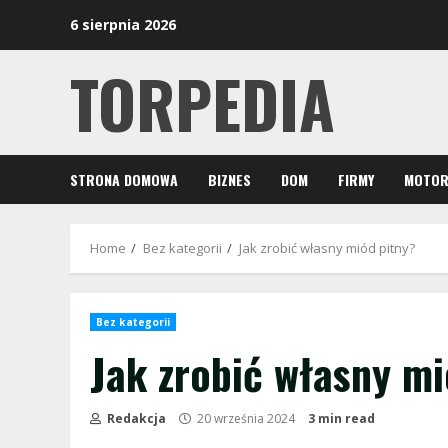
Skip
6 sierpnia 2026
to
content
TORPEDIA
STRONA DOMOWA
BIZNES
DOM
FIRMY
MOTOR
Home
Bez kategorii
Jak zrobić własny miód pitny?
Bez kategorii
Jak zrobić własny mi
Redakcja
20 września 2024
3 min read