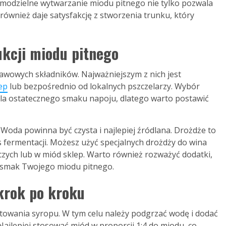
 Samodzielne wytwarzanie miodu pitnego nie tylko pozwala
ównież daje satysfakcję z stworzenia trunku, który
ukcji miodu pitnego
tawowych składników. Najważniejszym z nich jest
ep
lub bezpośrednio od lokalnych pszczelarzy. Wybór
a ostatecznego smaku napoju, dlatego warto postawić
oda powinna być czysta i najlepiej źródlana. Drożdże to
s fermentacji. Możesz użyć specjalnych drożdży do wina
czych lub w miód sklep. Warto również rozważyć dodatki,
ą smak Twojego miodu pitnego.
krok po kroku
towania syropu. W tym celu należy podgrzać wodę i dodać
Najlepiej stosować miód w proporcji 1:4 do miodu, co