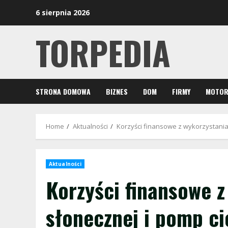
Skip
6 sierpnia 2026
to
content
TORPEDIA
STRONA DOMOWA
BIZNES
DOM
FIRMY
MOTOR
Home
Aktualności
Korzyści finansowe z wykorzystania 
Aktualności
Korzyści finansowe z
słonecznej i pomp ci