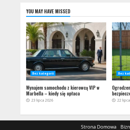
YOU MAY HAVE MISSED
Bez kategorii
Bez kat
Wynajem samochodu z kierowcą VIP w
Ogrodzen
Marbella – kiedy się opłaca
bezpiecz
23 lipca 2026
22 lipc
Strona Domowa
Biz