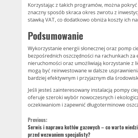
Korzystając z takich programów, można pokryć z
znaczny sposób skraca okres zwrotu z inwestycji
stawką VAT, co dodatkowo obniża koszty ich na
Podsumowanie
Wykorzystanie energii słonecznej oraz pomp cie
bezpośrednich oszczędności na rachunkach za en
nieruchomości oraz umożliwiają korzystanie z 
mogą być reinwestowane w dalsze usprawnieni
bardziej efektywnym i przyjaznym dla środowisk
Jeśli jesteś zainteresowany instalacją pompy cie
oferuje szeroki wybór nowoczesnych i ekologi
oczekiwaniom i zapewnić długoterminowe oszcz
Continue
Previous:
Serwis i naprawa kotłów gazowych – co warto wiedzi
Reading
przed wezwaniem specjalisty?