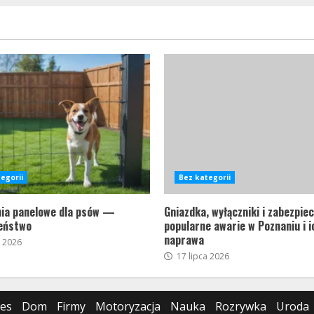
egorii
Bez kategorii
ia panelowe dla psów —
Gniazdka, wyłączniki i zabezpi
eństwo
popularne awarie w Poznaniu i i
naprawa
a 2026
17 lipca 2026
nes
Dom
Firmy
Motoryzacja
Nauka
Rozrywka
Uroda