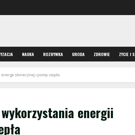
YZACJA
NAUKA
ROZRYWKA
URODA
ZDROWIE
ZYCIE I 
energii słonecznej i pomp ciepła
 wykorzystania energii
epła