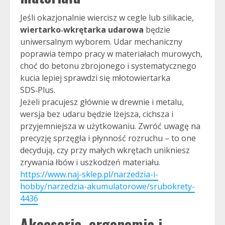
Jeśli okazjonalnie wiercisz w cegle lub silikacie,
wiertarko‑wkrętarka udarowa
będzie
uniwersalnym wyborem. Udar mechaniczny
poprawia tempo pracy w materiałach murowych,
choć do betonu zbrojonego i systematycznego
kucia lepiej sprawdzi się młotowiertarka
SDS‑Plus.
Jeżeli pracujesz głównie w drewnie i metalu,
wersja bez udaru będzie lżejsza, cichsza i
przyjemniejsza w użytkowaniu. Zwróć uwagę na
precyzję sprzęgła i płynność rozruchu – to one
decydują, czy przy małych wkrętach unikniesz
zrywania łbów i uszkodzeń materiału.
https://www.naj-sklep.pl/narzedzia-i-
hobby/narzedzia-akumulatorowe/srubokrety-
4436
Akcesoria, ergonomia i