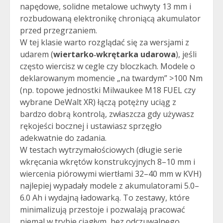
napędowe, solidne metalowe uchwyty 13 mm i
rozbudowaną elektronikę chroniącą akumulator
przed przegrzaniem.
W tej klasie warto rozglądać się za wersjami z
udarem (
wiertarko‑wkrętarka udarowa
), jeśli
często wiercisz w cegle czy bloczkach. Modele o
deklarowanym momencie „na twardym” >100 Nm
(np. topowe jednostki Milwaukee M18 FUEL czy
wybrane DeWalt XR) łączą potężny uciąg z
bardzo dobrą kontrolą, zwłaszcza gdy używasz
rękojeści bocznej i ustawiasz sprzęgło
adekwatnie do zadania.
W testach wytrzymałościowych (długie serie
wkręcania wkrętów konstrukcyjnych 8–10 mm i
wiercenia piórowymi wiertłami 32–40 mm w KVH)
najlepiej wypadały modele z akumulatorami 5.0–
6.0 Ah i wydajną ładowarką. To zestawy, które
minimalizują przestoje i pozwalają pracować
niemal w trybie ciągłym, bez odczuwalnego