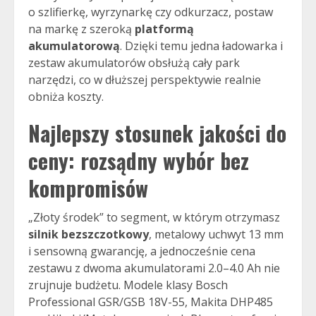
o szlifierkę, wyrzynarkę czy odkurzacz, postaw
na markę z szeroką
platformą
akumulatorową
. Dzięki temu jedna ładowarka i
zestaw akumulatorów obsłużą cały park
narzędzi, co w dłuższej perspektywie realnie
obniża koszty.
Najlepszy stosunek jakości do
ceny: rozsądny wybór bez
kompromisów
„Złoty środek” to segment, w którym otrzymasz
silnik bezszczotkowy
, metalowy uchwyt 13 mm
i sensowną gwarancję, a jednocześnie cena
zestawu z dwoma akumulatorami 2.0–4.0 Ah nie
zrujnuje budżetu. Modele klasy Bosch
Professional GSR/GSB 18V-55, Makita DHP485