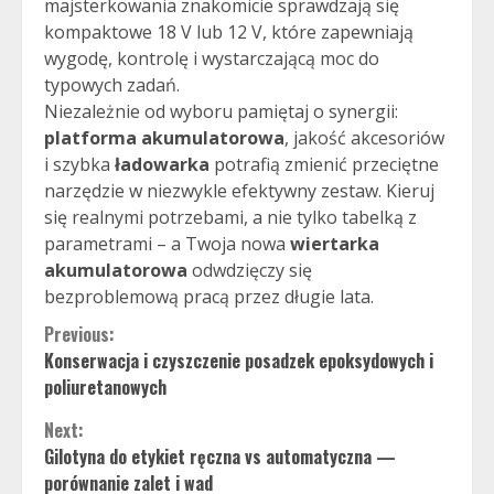
majsterkowania znakomicie sprawdzają się
kompaktowe 18 V lub 12 V, które zapewniają
wygodę, kontrolę i wystarczającą moc do
typowych zadań.
Niezależnie od wyboru pamiętaj o synergii:
platforma akumulatorowa
, jakość akcesoriów
i szybka
ładowarka
potrafią zmienić przeciętne
narzędzie w niezwykle efektywny zestaw. Kieruj
się realnymi potrzebami, a nie tylko tabelką z
parametrami – a Twoja nowa
wiertarka
akumulatorowa
odwdzięczy się
bezproblemową pracą przez długie lata.
Continue
Previous:
Konserwacja i czyszczenie posadzek epoksydowych i
Reading
poliuretanowych
Next:
Gilotyna do etykiet ręczna vs automatyczna —
porównanie zalet i wad