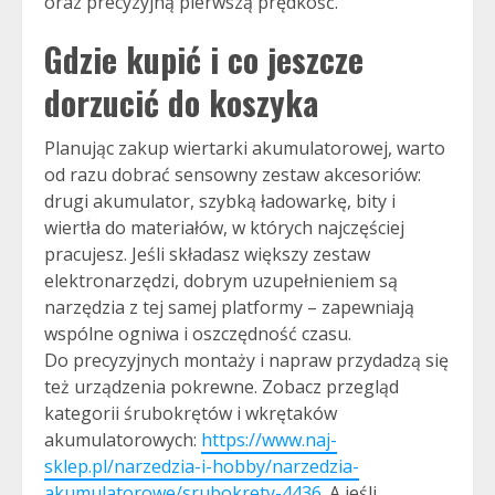
oraz precyzyjną pierwszą prędkość.
Gdzie kupić i co jeszcze
dorzucić do koszyka
Planując zakup wiertarki akumulatorowej, warto
od razu dobrać sensowny zestaw akcesoriów:
drugi akumulator, szybką ładowarkę, bity i
wiertła do materiałów, w których najczęściej
pracujesz. Jeśli składasz większy zestaw
elektronarzędzi, dobrym uzupełnieniem są
narzędzia z tej samej platformy – zapewniają
wspólne ogniwa i oszczędność czasu.
Do precyzyjnych montaży i napraw przydadzą się
też urządzenia pokrewne. Zobacz przegląd
kategorii śrubokrętów i wkrętaków
akumulatorowych:
https://www.naj-
sklep.pl/narzedzia-i-hobby/narzedzia-
akumulatorowe/srubokrety-4436
. A jeśli