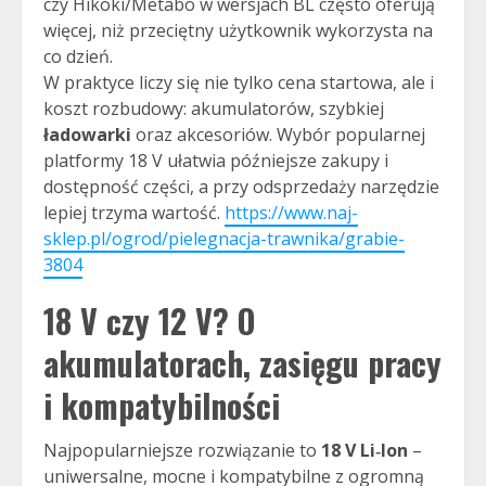
czy Hikoki/Metabo w wersjach BL często oferują
więcej, niż przeciętny użytkownik wykorzysta na
co dzień.
W praktyce liczy się nie tylko cena startowa, ale i
koszt rozbudowy: akumulatorów, szybkiej
ładowarki
oraz akcesoriów. Wybór popularnej
platformy 18 V ułatwia późniejsze zakupy i
dostępność części, a przy odsprzedaży narzędzie
lepiej trzyma wartość.
https://www.naj-
sklep.pl/ogrod/pielegnacja-trawnika/grabie-
3804
18 V czy 12 V? O
akumulatorach, zasięgu pracy
i kompatybilności
Najpopularniejsze rozwiązanie to
18 V Li‑Ion
–
uniwersalne, mocne i kompatybilne z ogromną