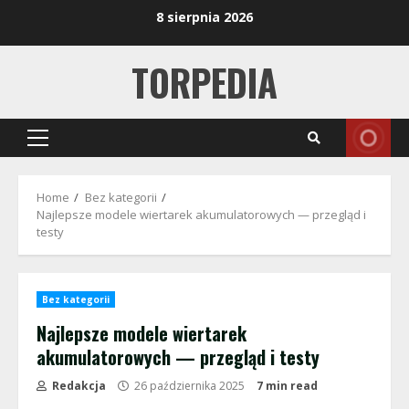
Skip
8 sierpnia 2026
to
content
TORPEDIA
Primary
Menu
Home
Bez kategorii
Najlepsze modele wiertarek akumulatorowych — przegląd i
testy
Bez kategorii
Najlepsze modele wiertarek
akumulatorowych — przegląd i testy
Redakcja
26 października 2025
7 min read