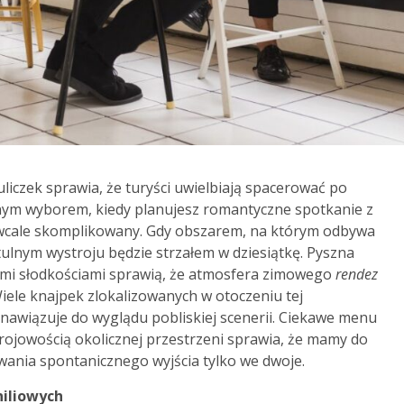
iczek sprawia, że turyści uwielbiają spacerować po
lnym wyborem, kiedy planujesz romantyczne spotkanie z
 wcale skomplikowany. Gdy obszarem, na którym odbywa
ulnym wystroju będzie strzałem w dziesiątkę. Pyszna
mi słodkościami sprawią, że atmosfera zimowego
rendez
Wiele knajpek zlokalizowanych w otoczeniu tej
 nawiązuje do wyglądu pobliskiej scenerii. Ciekawe menu
ojowością okolicznej przestrzeni sprawia, że mamy do
ania spontanicznego wyjścia tylko we dwoje.
niliowych