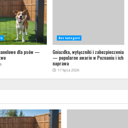
ii
Bez kategorii
panelowe dla psów —
Gniazdka, wyłączniki i zabezpieczenia
two
— popularne awarie w Poznaniu i ich
naprawa
6
17 lipca 2026