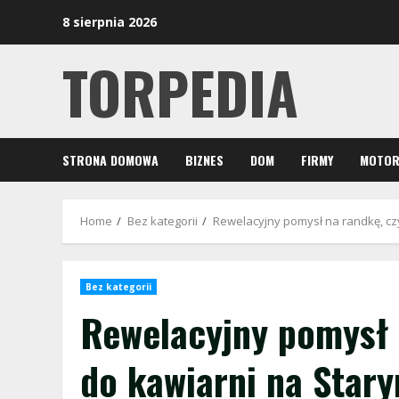
Skip
8 sierpnia 2026
to
content
TORPEDIA
STRONA DOMOWA
BIZNES
DOM
FIRMY
MOTOR
Home
Bez kategorii
Rewelacyjny pomysł na randkę, czy
Bez kategorii
Rewelacyjny pomysł n
do kawiarni na Star