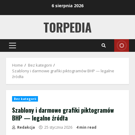
Skip
6 sierpnia 2026
to
content
TORPEDIA
Primary
Menu
Home
Bez kategorii
Szablony i darmowe grafiki piktogramów BHP — legalne
źródła
Bez kategorii
Szablony i darmowe grafiki piktogramów
BHP — legalne źródła
Redakcja
25 stycznia 2026
4 min read