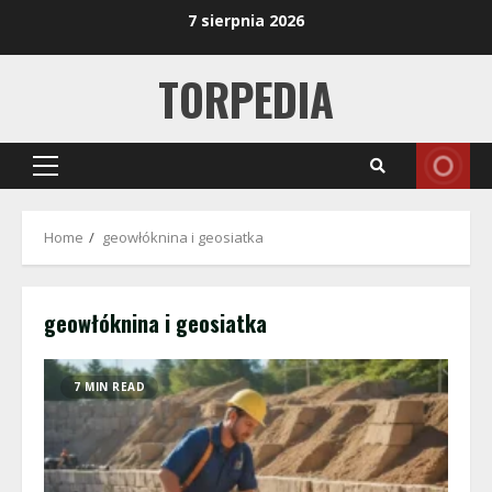
Skip
7 sierpnia 2026
to
content
TORPEDIA
Primary
Menu
Home
geowłóknina i geosiatka
geowłóknina i geosiatka
7 MIN READ