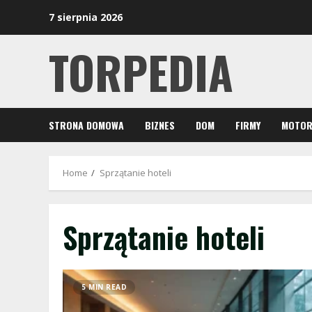
Skip
7 sierpnia 2026
to
content
TORPEDIA
STRONA DOMOWA
BIZNES
DOM
FIRMY
MOTOR
Home
Sprzątanie hoteli
Sprzątanie hoteli
5 MIN READ