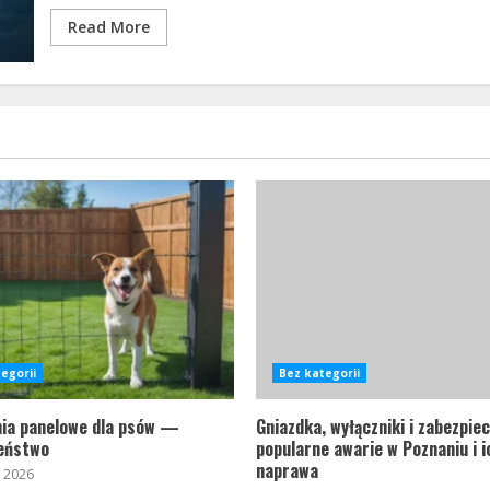
Read More
egorii
Bez kategorii
ia panelowe dla psów —
Gniazdka, wyłączniki i zabezpi
eństwo
popularne awarie w Poznaniu i i
naprawa
a 2026