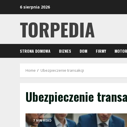
Skip
6 sierpnia 2026
to
content
TORPEDIA
STRONA DOMOWA
BIZNES
DOM
FIRMY
MOTOR
Home
Ubezpieczenie transakcji
Ubezpieczenie transa
7 MIN READ