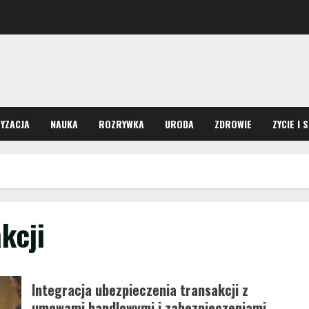
YZACJA
NAUKA
ROZRYWKA
URODA
ZDROWIE
ZYCIE I 
kcji
Integracja ubezpieczenia transakcji z
umowami handlowymi i zabezpieczeniami