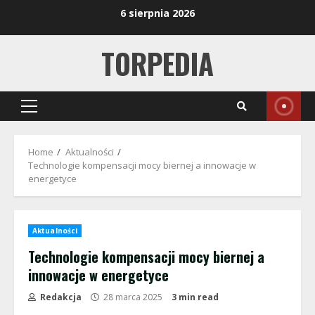
Skip
6 sierpnia 2026
to
content
TORPEDIA
Primary
Menu
Home
Aktualności
Technologie kompensacji mocy biernej a innowacje w
energetyce
Aktualności
Technologie kompensacji mocy biernej a
innowacje w energetyce
Redakcja
28 marca 2025
3 min read